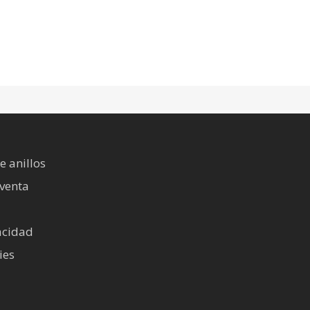
e anillos
 venta
vacidad
ies