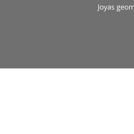
Joyas geom
141,00
€