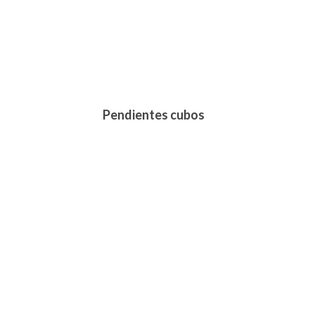
Pendientes cubos
215,00
€