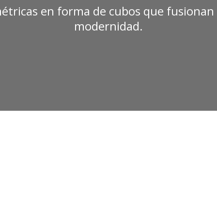
étricas en forma de cubos que fusionan 
modernidad.
395,00
€
390,00
€