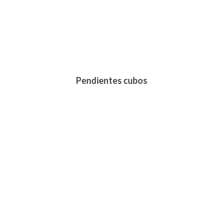
Pendientes cubos
195,00
€