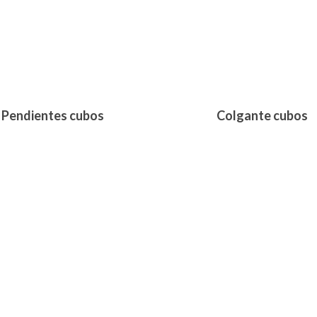
Pendientes cubos
Colgante cubos
291,00
€
390,00
€