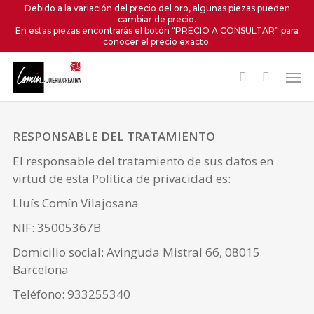
Skip
Debido a la variación del precio del oro, algunas piezas pueden
cambiar de precio.
to
En estas piezas encontrarás el botón “PRECIO A CONSULTAR” para
main
conocer el precio exacto.
content
Men
POLÍTICA DE PRIVACIDAD
RESPONSABLE DEL TRATAMIENTO
El responsable del tratamiento de sus datos en
virtud de esta Política de privacidad es:
Lluís Comín Vilajosana
NIF: 35005367B
Domicilio social: Avinguda Mistral 66, 08015
Barcelona
Teléfono: 933255340