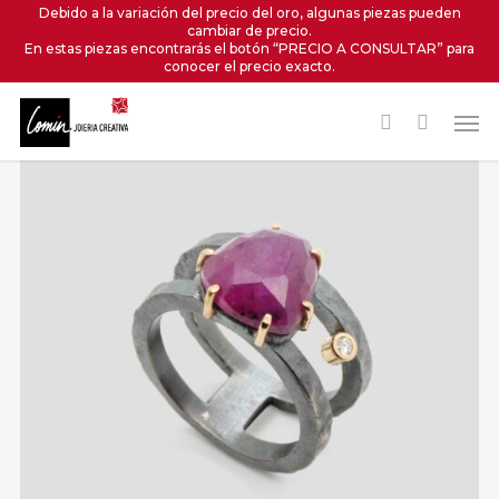
Skip
Debido a la variación del precio del oro, algunas piezas pueden
cambiar de precio.
to
En estas piezas encontrarás el botón “PRECIO A CONSULTAR” para
main
conocer el precio exacto.
content
Men