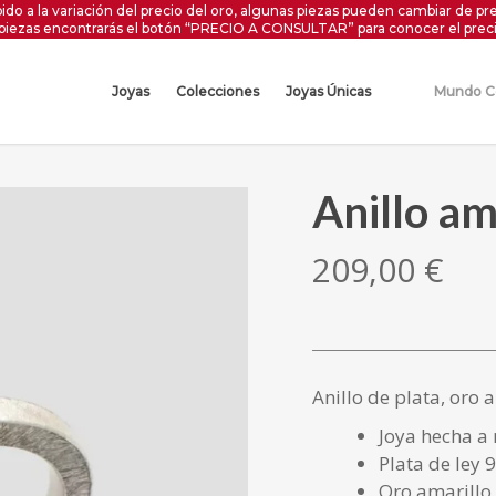
ido a la variación del precio del oro, algunas piezas pueden cambiar de pre
 piezas encontrarás el botón “PRECIO A CONSULTAR” para conocer el preci
Joyas
Colecciones
Joyas Únicas
Mundo C
Anillo am
209,00
€
Anillo de plata, oro 
Joya hecha a
Plata de ley 
Oro amarillo 