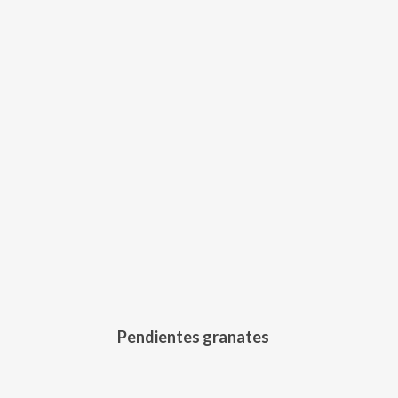
251,00
€
Pendientes granates