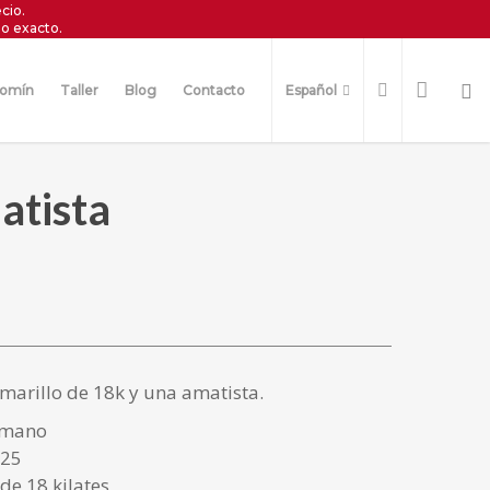
cio.
o exacto.
omín
Taller
Blog
Contacto
Español
atista
amarillo de 18k y una amatista.
 mano
925
de 18 kilates