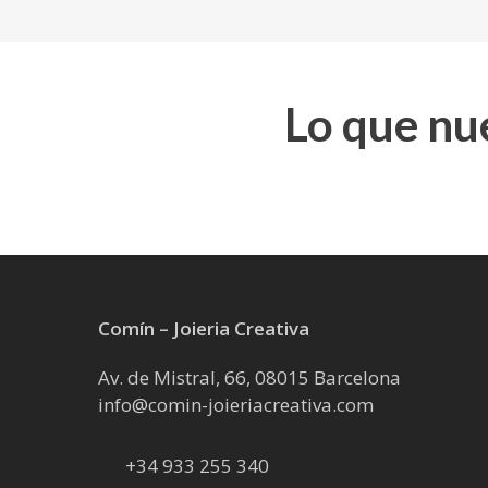
Lo que nu
Comín – Joieria Creativa
Av. de Mistral, 66, 08015 Barcelona
info@comin-joieriacreativa.com
+34 933 255 340