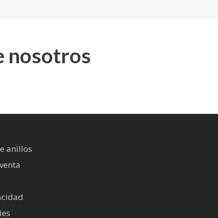
e nosotros
e anillos
 venta
vacidad
ies