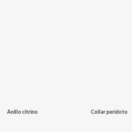
198,00
€
161,00
€
Anillo citrino
Collar peridoto
Este
producto