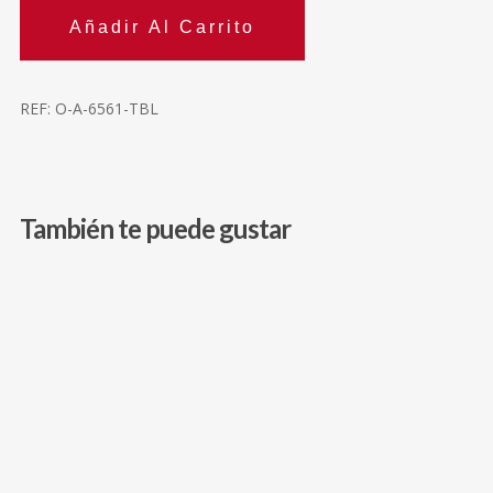
Añadir Al Carrito
REF:
O-A-6561-TBL
También te puede gustar
348,00
€
409,00
€