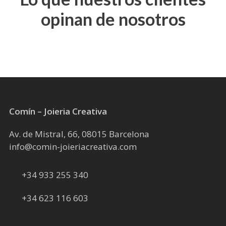
opciones
opciones
opinan de nosotros
se
se
pueden
pueden
elegir
elegir
en
en
la
la
página
página
de
de
producto
producto
Comín – Joieria Creativa
Av. de Mistral, 66, 08015 Barcelona
info@comin-joieriacreativa.com
+34 933 255 340
+34 623 116 603