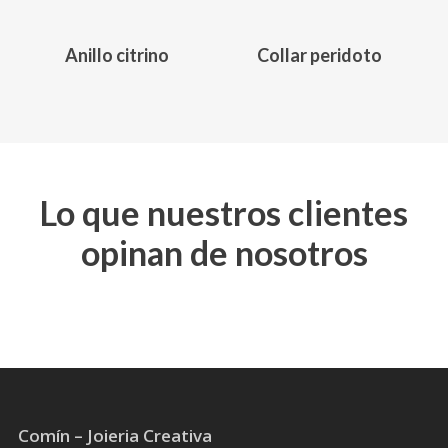
Anillo citrino
Collar peridoto
Este
producto
tiene
múltiples
variantes.
Las
Lo que nuestros clientes
opciones
opinan de nosotros
se
pueden
elegir
en
la
página
de
producto
Comín – Joieria Creativa