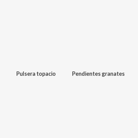
145,00
€
251,00
€
Pulsera topacio
Pendientes granates
198,00
€
161,00
€