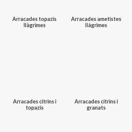
Arracades topazis
Arracades ametistes
llàgrimes
llàgrimes
594,00
€
594,00
€
Arracades citrins i
Arracades citrins i
topazis
granats