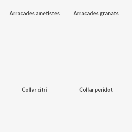
poden
triar
Arracades ametistes
Arracades granats
a
la
pàgina
del
producte
150,00
€
161,00
€
Collar citrí
Collar peridot
156,00
€
145,00
€