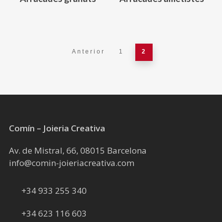
a
a
la
la
pàgina
pàgina
del
del
Anterior
1
2
producte
producte
Comín – Joieria Creativa
Av. de Mistral, 66, 08015 Barcelona
info@comin-joieriacreativa.com
+34 933 255 340
+34 623 116 603