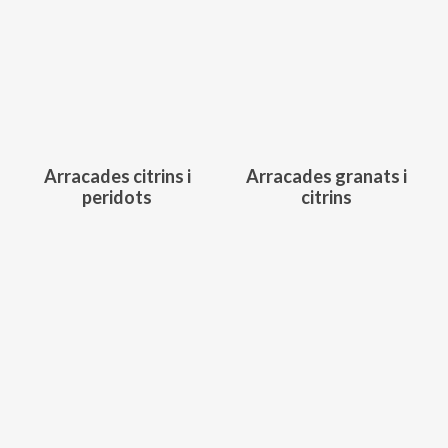
733,00
€
596,00
€
Arracades citrins i
Arracades granats i
peridots
citrins
607,00
€
750,00
€