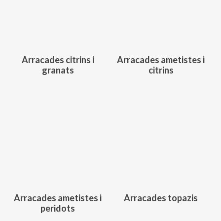
Arracades citrins i
Arracades ametistes i
granats
citrins
585,00
€
257,00
€
Arracades ametistes i
Arracades topazis
peridots