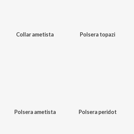
Collar ametista
Polsera topazi
152,00
€
154,00
€
Polsera ametista
Polsera peridot