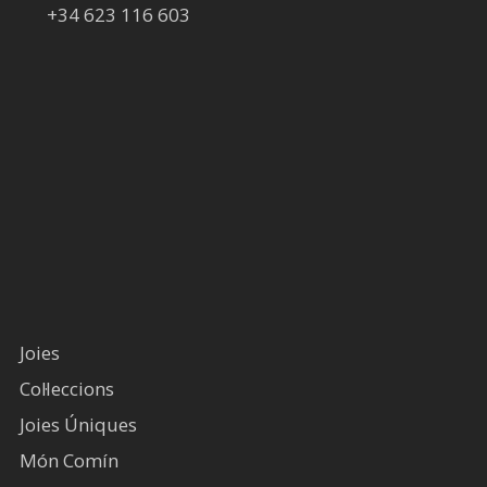
+34 623 116 603
Joies
Col·leccions
Joies Úniques
Món Comín