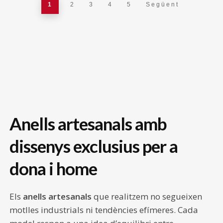
1
2
3
4
5
Següent
producte
producte
variants.
variants.
Les
Les
opcions
opcions
es
es
poden
poden
triar
triar
a
a
la
la
pàgina
pàgina
Anells artesanals amb
del
del
producte
producte
dissenys exclusius per a
dona i home
Els
anells artesanals
que realitzem no segueixen
motlles industrials ni tendències efímeres. Cada