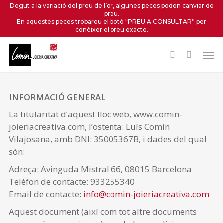
Skip
Degut a la variació del preu de l’or, algunes peces poden canviar de
preu.
to
En aquestes peces trobareu el botó “PREU A CONSULTAR” per
main
conèixer el preu exacte.
content
Men
CONDICIONS DE VENDA
INFORMACIÓ GENERAL
La titularitat d’aquest lloc web, www.comin-
joieriacreativa.com, l’ostenta: Luís Comín
Vilajosana, amb DNI: 35005367B, i dades del qual
són:
Adreça: Avinguda Mistral 66, 08015 Barcelona
Telèfon de contacte: 933255340
Email de contacte:
info@comin-joieriacreativa.com
Aquest document (així com tot altre documents