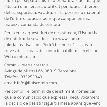
lliurin per separat, als 14 dies naturals del dia que
l’Usuari o un tercer autoritzat per aquest, diferent
del transportista, va adquirir la possessió material
de l’últim d’aquests béns que componien una
mateixa comanda de compra.
Per exercir aquest dret de desistiment, l’Usuari ha
de notificar la seva decisió a www.comin-
joieriacreativa.com. Podrà fer-ho, si és el cas, a
través dels espais de contacte habilitats en el Lloc
Web o mitjançant:
Comín – joieria creativa
Avinguda Mistral 66, 08015 Barcelona
Telèfon: 933255340
email: info@lluiscomin.com
Per complir el termini de desistiment, només cal
que la comunicació que expressa inequívocament
la decisió de desistir sigui tramesa abans que venci