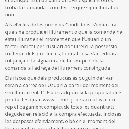
el transportista deixaria un avís explicant on es
troba la comanda i com fer perquè sigui lliurat de
nou.
Als efectes de les presents Condicions, s’entendrà
que s’ha produït el lliurament o que la comanda ha
estat lliurat en el moment en què l’Usuari o un
tercer indicat per l’Usuari adquireixi la possessió
material dels productes, la qual cosa s’acreditarà
mitjançant la signatura de la recepció de la
comanda a l’adreça de lliurament convinguda.
Els riscos que dels productes es puguin derivar
seran a càrrec de l’Usuari a partir del moment del
seu lliurament. L’Usuari adquireix la propietat dels
productes quan www.comin-joieriacreativa.com
rep el pagament complet de totes les quantitats
degudes en relació a la compra efectuada, incloses
les despeses d’enviament, o bé en el moment del
lliurament, si aquesta té lloc en un moment