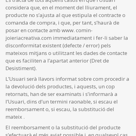
considera que, en el moment del lliurament, el
producte no s’ajusta al que estipula el contracte o
comanda de compra, i que, per tant, s’haurà de
posar en contacte amb www. comin-
joieriacreativa.com immediatament i fer-li saber la
disconformitat existent (defecte / error) pels
mateixos mitjans o utilitzant les dades de contacte
que es faciliten a l’apartat anterior (Dret de
Desistiment).
L’Usuari serà llavors informat sobre com procedir a
la devolució dels productes, i aquests, un cop
retornats, han de ser examinats i s’informarà a
l’Usuari, dins d’un termini raonable, si escau el
reemborsament o, si escau, la substitució del
mateix .
El reemborsament o la substitució del producte
s’efectuarà el més aviat possible i, en qualsevol cas,