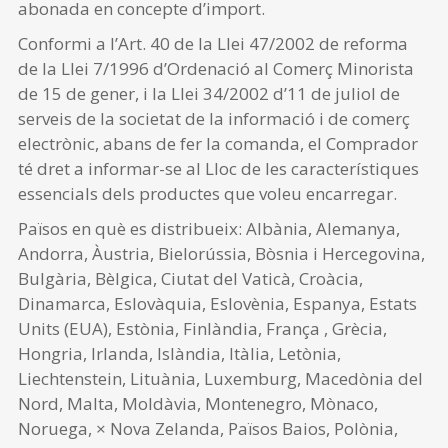
abonada en concepte d’import.
Conformi a l’Art. 40 de la Llei 47/2002 de reforma
de la Llei 7/1996 d’Ordenació al Comerç Minorista
de 15 de gener, i la Llei 34/2002 d’11 de juliol de
serveis de la societat de la informació i de comerç
electrònic, abans de fer la comanda, el Comprador
té dret a informar-se al Lloc de les característiques
essencials dels productes que voleu encarregar.
Països en què es distribueix: Albània, Alemanya,
Andorra, Àustria, Bielorússia, Bòsnia i Hercegovina,
Bulgària, Bèlgica, Ciutat del Vaticà, Croàcia,
Dinamarca, Eslovàquia, Eslovènia, Espanya, Estats
Units (EUA), Estònia, Finlàndia, França , Grècia,
Hongria, Irlanda, Islàndia, Itàlia, Letònia,
Liechtenstein, Lituània, Luxemburg, Macedònia del
Nord, Malta, Moldàvia, Montenegro, Mònaco,
Noruega, × Nova Zelanda, Països Baios, Polònia,