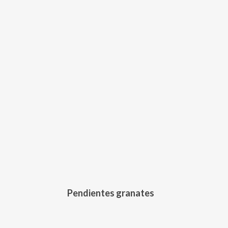
251,00
€
Pendientes granates