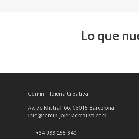
Lo que nu
Comín – Joieria Creativa
Av. de Mistral, 66, 08015 Barcelona
info@comin-joieriacreativa.com
+34 933 255 340