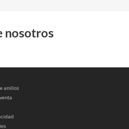
e nosotros
e anillos
 venta
vacidad
ies