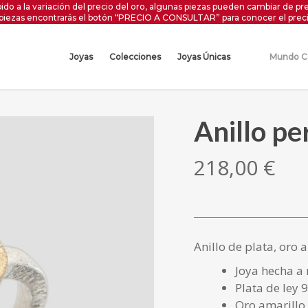
ido a la variación del precio del oro, algunas piezas pueden cambiar de pre
 piezas encontrarás el botón “PRECIO A CONSULTAR” para conocer el preci
Joyas
Colecciones
Joyas Únicas
Mundo C
Anillo pe
218,00
€
Anillo de plata, oro 
Joya hecha a
Plata de ley 
Oro amarillo 