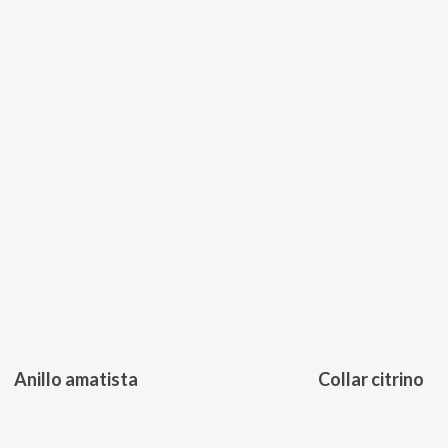
209,00
€
150,00
€
Anillo amatista
Collar citrino
Este
producto