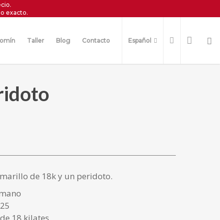
cio.
o exacto.
omín
Taller
Blog
Contacto
Español
ridoto
amarillo de 18k y un peridoto.
 mano
925
de 18 kilates