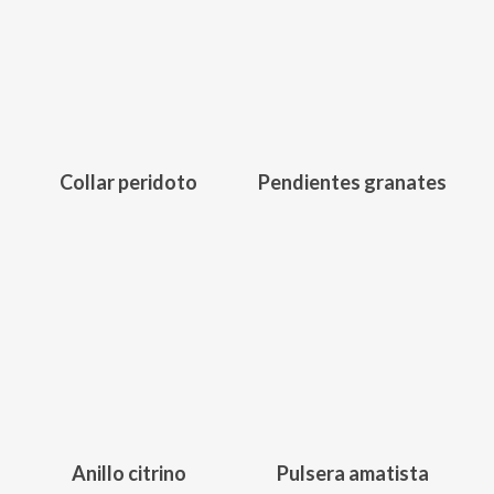
161,00
€
251,00
€
Collar peridoto
Pendientes granates
198,00
€
152,00
€
Anillo citrino
Pulsera amatista