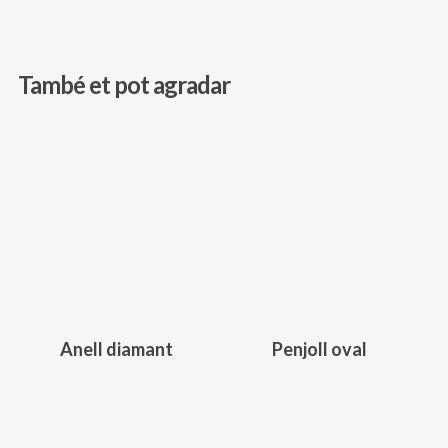
També et pot agradar
240,00
€
345,00
€
Anell diamant
Penjoll oval
Aquest
producte
té
diverses