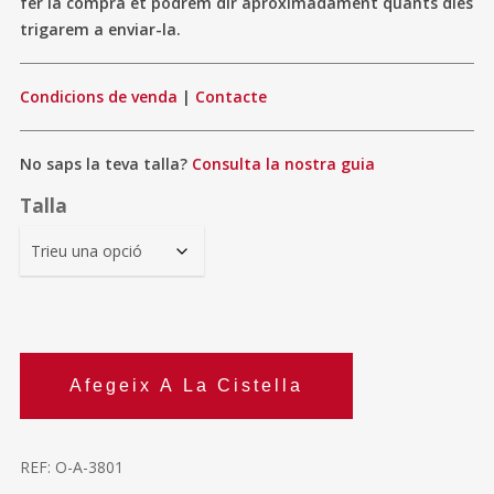
fer la compra et podrem dir aproximadament quants dies
trigarem a enviar-la.
Condicions de venda
|
Contacte
No saps la teva talla?
Consulta la nostra guia
Talla
Afegeix A La Cistella
REF:
O-A-3801