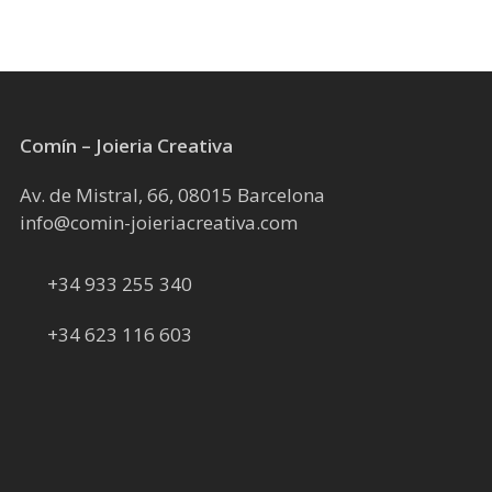
la
pàgina
del
producte
Comín – Joieria Creativa
Av. de Mistral, 66, 08015 Barcelona
info@comin-joieriacreativa.com
+34 933 255 340
+34 623 116 603