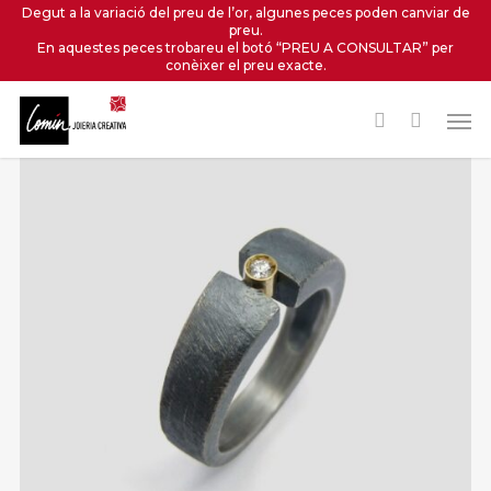
Skip
Degut a la variació del preu de l’or, algunes peces poden canviar de
preu.
to
En aquestes peces trobareu el botó “PREU A CONSULTAR” per
main
conèixer el preu exacte.
content
Men