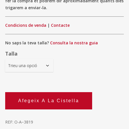
fer la compra et podrem dir aproximadament quants dies
trigarem a enviar-la.
Condicions de venda
|
Contacte
No saps la teva talla?
Consulta la nostra guia
Talla
Afegeix A La Cistella
REF:
O-A−3819