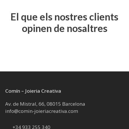
variants.
Les
El que els nostres clients
opcions
opinen de nosaltres
es
poden
triar
a
la
pàgina
del
producte
Comín – Joieria Creativa
Av. de Mistral, 66, 08015 Barcelona
info@comin-joieriacreativa.com
+34 933 255 340