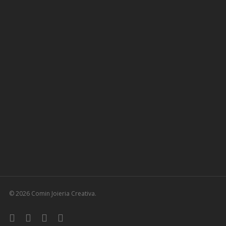
© 2026 Comin Joieria Creativa.
facebook
pinterest
youtube
instagram