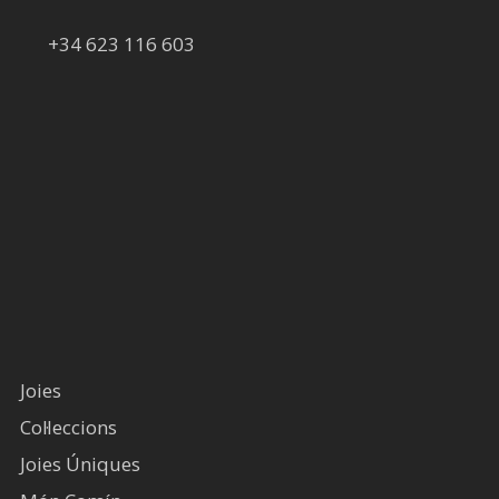
+34 623 116 603
Joies
Col·leccions
Joies Úniques