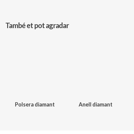
També et pot agradar
721,00
€
950,00
€
Polsera diamant
Anell diamant
Aquest
producte
té
diverses