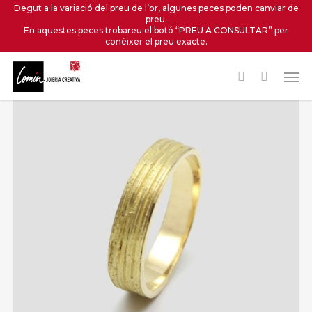
Skip
Degut a la variació del preu de l’or, algunes peces poden canviar de
preu.
to
En aquestes peces trobareu el botó “PREU A CONSULTAR” per
main
conèixer el preu exacte.
content
Men