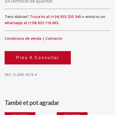
un certificat de qualitat.
Tens dubtes?
Truca’ns al (+34) 933 255 340
o envia’ns un
whatsapp al (+34) 623 116 603
.
Condicions de venda
|
Contacte
Preu A Consultar
REF:
O-ARR-4519-4
També et pot agradar