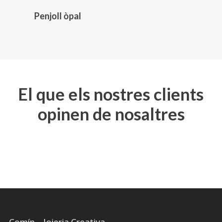
triar
Penjoll òpal
a
la
pàgina
del
producte
El que els nostres clients
opinen de nosaltres
Comín – Joieria Creativa