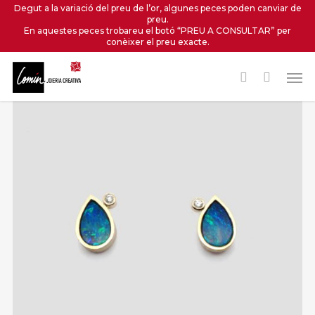
Skip
Degut a la variació del preu de l’or, algunes peces poden canviar de
preu.
to
En aquestes peces trobareu el botó “PREU A CONSULTAR” per
main
conèixer el preu exacte.
content
Men