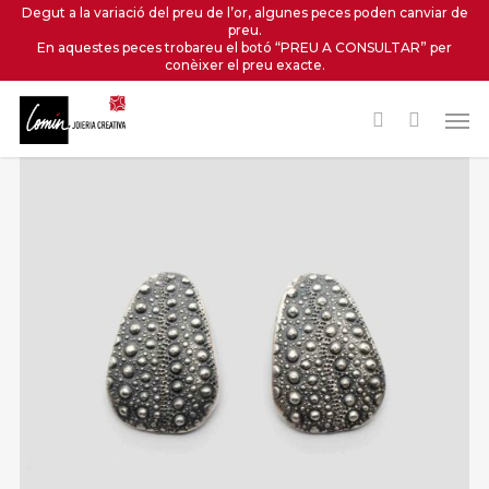
Skip
Degut a la variació del preu de l’or, algunes peces poden canviar de
preu.
to
En aquestes peces trobareu el botó “PREU A CONSULTAR” per
main
conèixer el preu exacte.
content
Men