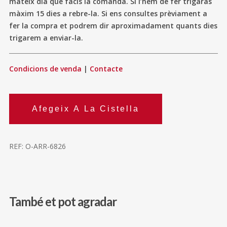
mateix dia que facis la comanda. Si l’hem de fer trigaràs
màxim 15 dies a rebre-la. Si ens consultes prèviament a
fer la compra et podrem dir aproximadament quants dies
trigarem a enviar-la.
Condicions de venda
|
Contacte
Afegeix A La Cistella
REF:
O-ARR-6826
També et pot agradar