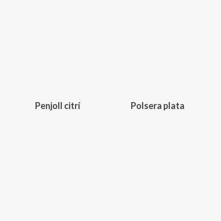
258,00
€
340,00
€
Penjoll citrí
Polsera plata
350,00
€