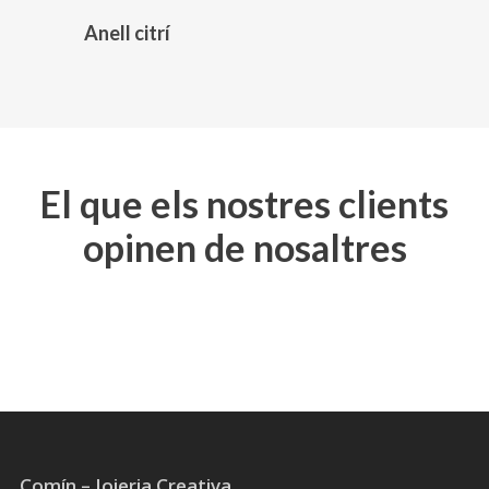
Anell citrí
Aquest
producte
té
diverses
variants.
Les
El que els nostres clients
opcions
opinen de nosaltres
es
poden
triar
a
la
pàgina
del
producte
Comín – Joieria Creativa