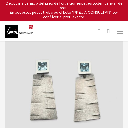
Skip
Degut a la variació del preu de l’or, algunes peces poden canviar de
preu.
to
En aquestes peces trobareu el botó “PREU A CONSULTAR” per
main
conèixer el preu exacte.
content
Men