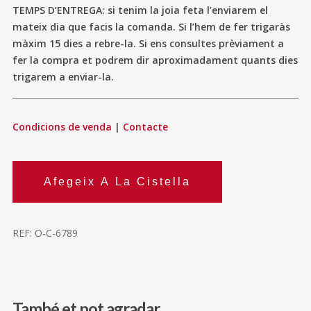
TEMPS D’ENTREGA: si tenim la joia feta l’enviarem el
mateix dia que facis la comanda. Si l’hem de fer trigaràs
màxim 15 dies a rebre-la. Si ens consultes prèviament a
fer la compra et podrem dir aproximadament quants dies
trigarem a enviar-la.
Condicions de venda
|
Contacte
Afegeix A La Cistella
REF:
O-C-6789
També et pot agradar