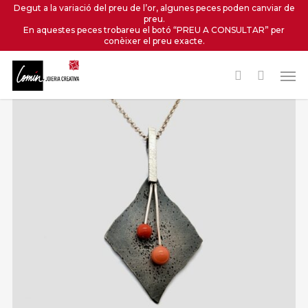
Skip
Degut a la variació del preu de l’or, algunes peces poden canviar de
preu.
to
En aquestes peces trobareu el botó “PREU A CONSULTAR” per
main
conèixer el preu exacte.
content
Men