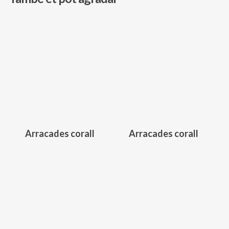
189,00
€
265,00
€
Arracades corall
Arracades corall
365,00
€
297,00
€