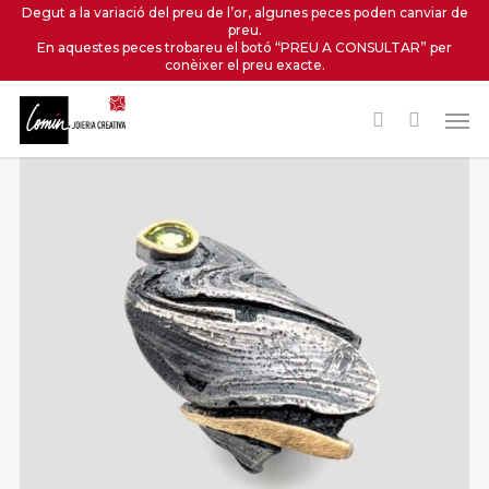
Skip
Degut a la variació del preu de l’or, algunes peces poden canviar de
preu.
to
En aquestes peces trobareu el botó “PREU A CONSULTAR” per
main
conèixer el preu exacte.
content
Men