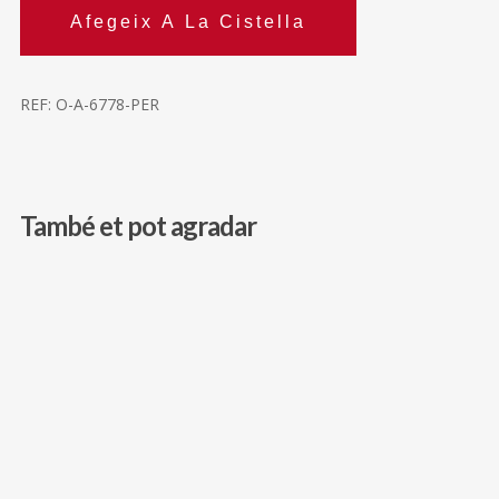
Afegeix A La Cistella
REF:
O-A-6778-PER
També et pot agradar
239,00
€
97,00
€