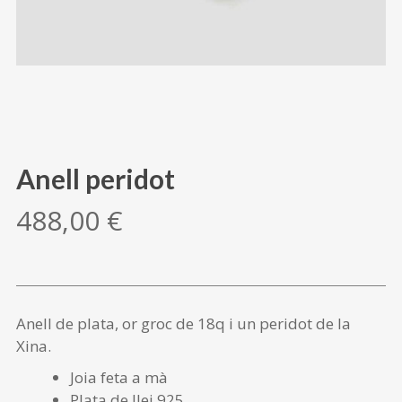
Anell peridot
488,00
€
Anell de plata, or groc de 18q i un peridot de la
Xina.
Joia feta a mà
Plata de llei 925