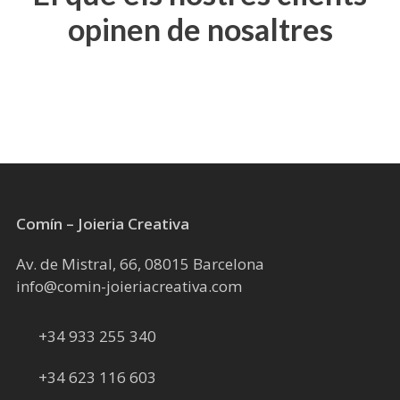
opcions
opinen de nosaltres
es
poden
triar
a
la
pàgina
del
producte
Comín – Joieria Creativa
Av. de Mistral, 66, 08015 Barcelona
info@comin-joieriacreativa.com
+34 933 255 340
+34 623 116 603