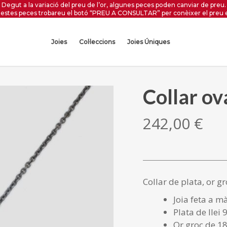
Degut a la variació del preu de l’or, algunes peces poden canviar de preu.
estes peces trobareu el botó “PREU A CONSULTAR” per conèixer el preu 
Joies
Col·leccions
Joies Úniques
Collar ov
242,00
€
Collar de plata, or g
Joia feta a m
Plata de llei 
Or groc de 18