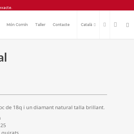
exacte.
Món Comín
Taller
Contacte
Català
al
roc de 18q i un diamant natural talla brillant.
à
925
 quirats