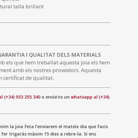
ural talla brillant
 GARANTIA I QUALITAT DELS MATERIALS
mb els que hem treballat aquesta joia els hem
ment amb els nostres proveïdors. Aquesta
 certificat de qualitat.
al (+34) 933 255 340
o envia’ns un
whatsapp al (+34)
im la joia feta l’enviarem el mateix dia que facis
 fer trigaràs màxim 15 dies a rebre-la. Si ens