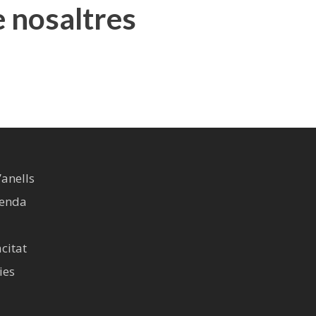
e nosaltres
’anells
venda
acitat
ies