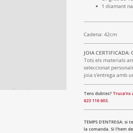
1 diamant nat
Cadena: 42cm
JOIA CERTIFICADA:
Tots els materials a
seleccionat personal
joia s’entrega amb un
Tens dubtes?
Truca’ns 
623 116 603
.
TEMPS D’ENTREGA: si ten
la comanda. Si l’hem de