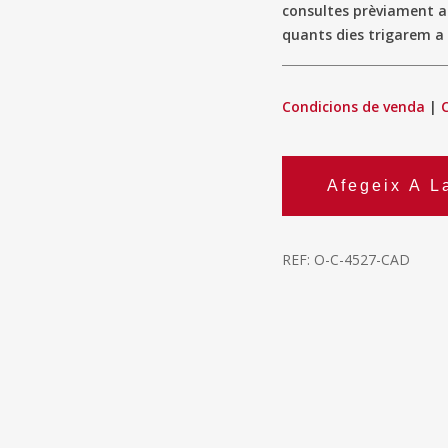
consultes prèviament 
quants dies trigarem a 
Condicions de venda
|
Afegeix A L
REF:
O-C-4527-CAD