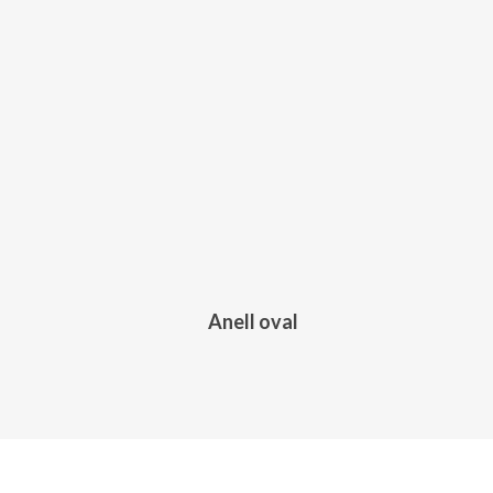
395,00
€
Anell oval