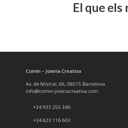
El que els
Comín – Joieria Creativa
Av. de Mistral, 66, 08015 Barcelona
info@comin-joieriacreativa.com
+34 933 255 340
+34 623 116 603