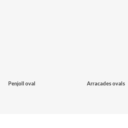
345,00
€
425,00
€
Penjoll oval
Arracades ovals