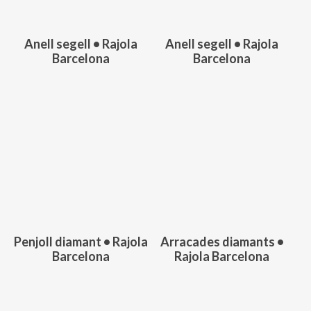
Anell segell • Rajola
Anell segell • Rajola
Barcelona
Barcelona
Aquest
Aquest
producte
producte
té
té
diverses
diverses
variants.
variants.
117,00
€
219,00
€
Les
Les
opcions
opcions
es
es
poden
poden
triar
triar
Penjoll diamant • Rajola
Arracades diamants •
a
a
Barcelona
Rajola Barcelona
la
la
pàgina
pàgina
del
del