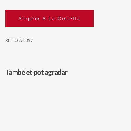
Afegeix A La Cistella
REF:
O-A-6397
També et pot agradar
210,00
€
188,00
€