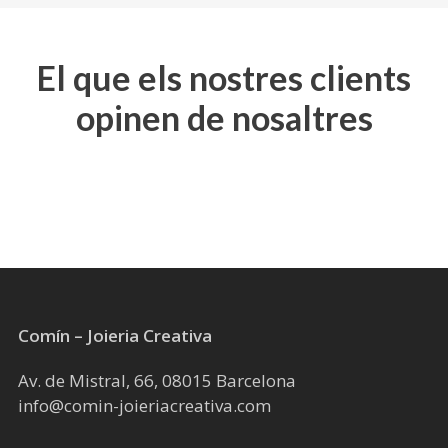
producte
producte
El que els nostres clients
opinen de nosaltres
Comín – Joieria Creativa
Av. de Mistral, 66, 08015 Barcelona
info@comin-joieriacreativa.com