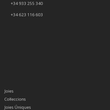
+34 933 255 340
+34 623 116 603
Joies
Col·leccions
Joies Úniques