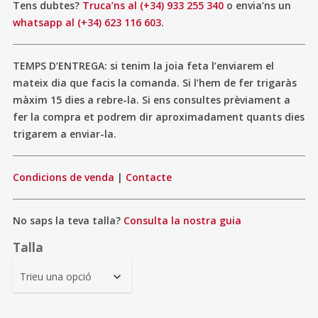
Tens dubtes?
Truca’ns al (+34) 933 255 340
o envia’ns un
whatsapp al (+34) 623 116 603
.
TEMPS D’ENTREGA: si tenim la joia feta l’enviarem el
mateix dia que facis la comanda. Si l’hem de fer trigaràs
màxim 15 dies a rebre-la. Si ens consultes prèviament a
fer la compra et podrem dir aproximadament quants dies
trigarem a enviar-la.
Condicions de venda
|
Contacte
No saps la teva talla?
Consulta la nostra guia
Talla