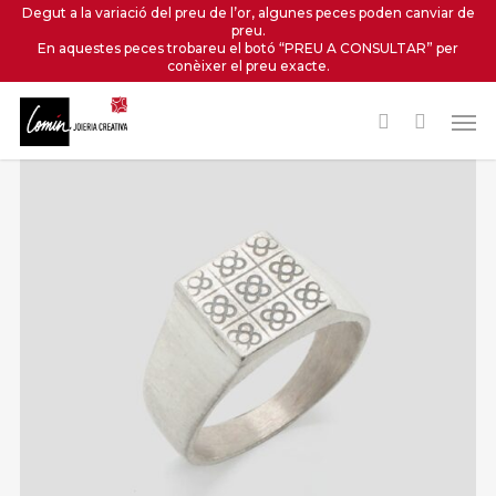
Skip
Degut a la variació del preu de l’or, algunes peces poden canviar de
preu.
to
En aquestes peces trobareu el botó “PREU A CONSULTAR” per
main
conèixer el preu exacte.
content
Men