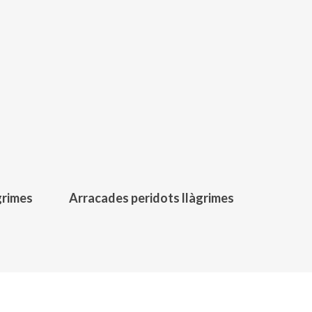
537,00
€
grimes
Arracades peridots llàgrimes