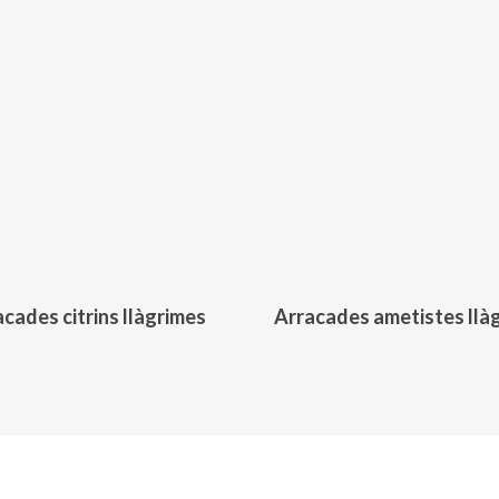
399,00
€
411,00
€
cades citrins llàgrimes
Arracades ametistes llà