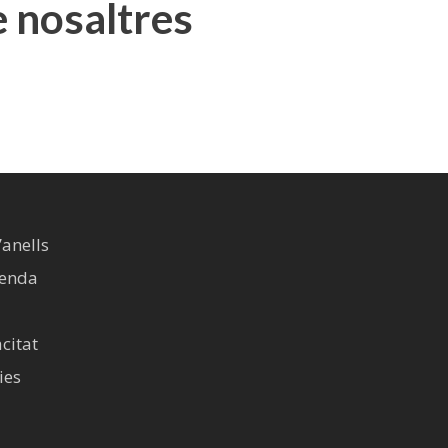
e nosaltres
’anells
venda
acitat
ies