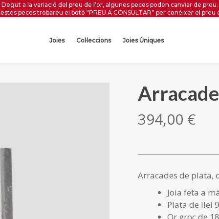
Degut a la variació del preu de l’or, algunes peces poden canviar de preu.
estes peces trobareu el botó “PREU A CONSULTAR” per conèixer el preu 
Joies
Col·leccions
Joies Úniques
Arracades
394,00
€
Arracades de plata, o
Joia feta a m
Plata de llei 
Or groc de 18