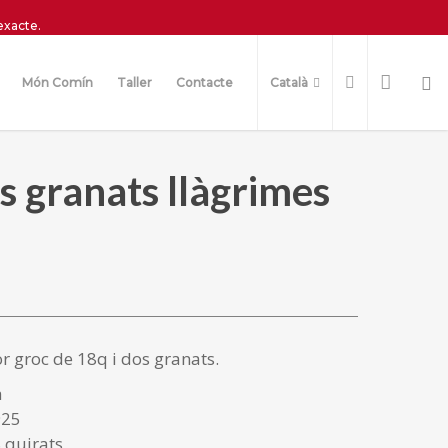
exacte.
Món Comín
Taller
Contacte
Català
 granats llàgrimes
r groc de 18q i dos granats.
à
925
 quirats