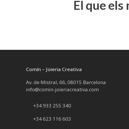
El que els
Comín – Joieria Creativa
Av. de Mistral, 66, 08015 Barcelona
info@comin-joieriacreativa.com
+34 933 255 340
+34 623 116 603