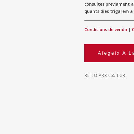
consultes prèviament 
quants dies trigarem a 
Condicions de venda
|
Afegeix A L
REF:
O-ARR-6554-GR