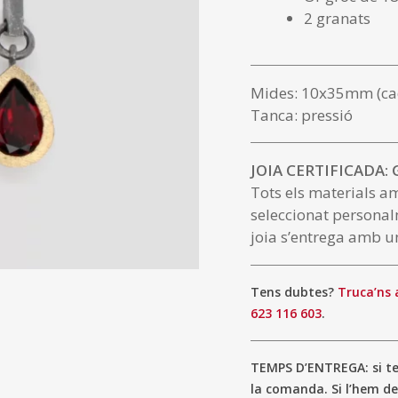
2 granats
Mides: 10x35mm (ca
Tanca: pressió
JOIA CERTIFICADA:
Tots els materials a
seleccionat personal
joia s’entrega amb un
Tens dubtes?
Truca’ns 
623 116 603
.
TEMPS D’ENTREGA: si ten
la comanda. Si l’hem de