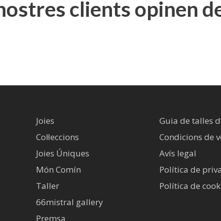
 nostres clients opinen d
Joies
Guia de talles d
Col·leccions
Condicions de 
Joies Úniques
Avís legal​
Món Comín
Política de priv
Taller
Política de cook
66mistral gallery
Premsa