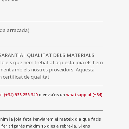
da arracada)
 GARANTIA I QUALITAT DELS MATERIALS
mb els que hem treballat aquesta joia els hem
ment amb els nostres proveïdors. Aquesta
 certificat de qualitat.
al (+34) 933 255 340
o envia’ns un
whatsapp al (+34)
im la joia feta l’enviarem el mateix dia que facis
 fer trigaràs màxim 15 dies a rebre-la. Si ens