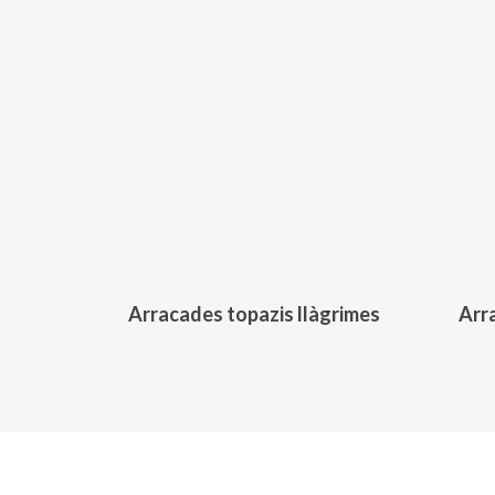
392,00
€
Arracades topazis llàgrimes
Arra