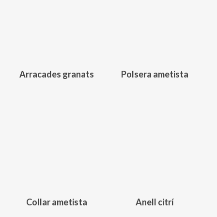
251,00
€
152,00
€
Arracades granats
Polsera ametista
156,00
€
198,00
€
Collar ametista
Anell citrí
Aquest