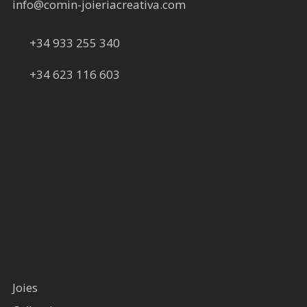
info@comin-joieriacreativa.com
+34 933 255 340
+34 623 116 603
Joies