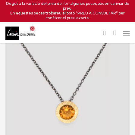
Skip
Degut a la variació del preu de l’or, algunes peces poden canviar de
preu.
to
En aquestes peces trobareu el botó “PREU A CONSULTAR” per
main
conèixer el preu exacte.
content
Men