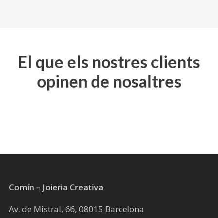
producte
té
diverses
variants.
Les
El que els nostres clients
opcions
opinen de nosaltres
es
poden
triar
a
la
pàgina
del
producte
Comín – Joieria Creativa
Av. de Mistral, 66, 08015 Barcelona