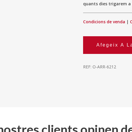
quants dies trigarem a 
Condicions de venda
|
Afegeix A L
REF:
O-ARR-6212
 nostres clients opinen d