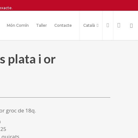
exacte.
Món Comín
Taller
Contacte
Català
 plata i or
or groc de 18q.
à
925
 quirats