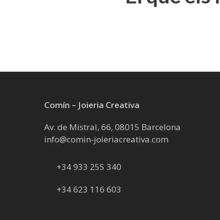
Comín – Joieria Creativa
Av. de Mistral, 66, 08015 Barcelona
info@comin-joieriacreativa.com
+34 933 255 340
+34 623 116 603