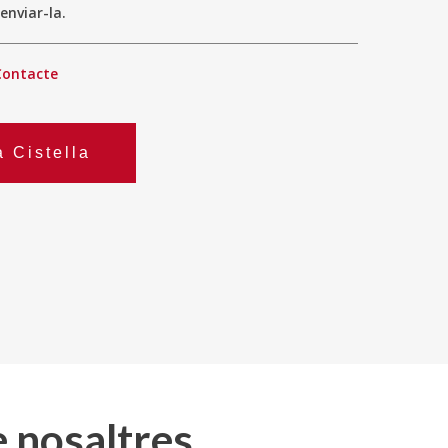
enviar-la.
Contacte
a Cistella
e nosaltres