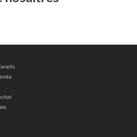
’anells
venda
acitat
ies