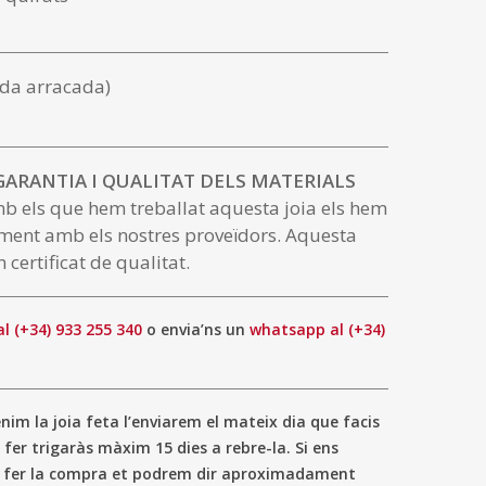
da arracada)
 GARANTIA I QUALITAT DELS MATERIALS
mb els que hem treballat aquesta joia els hem
ment amb els nostres proveïdors. Aquesta
 certificat de qualitat.
al (+34) 933 255 340
o envia’ns un
whatsapp al (+34)
im la joia feta l’enviarem el mateix dia que facis
 fer trigaràs màxim 15 dies a rebre-la. Si ens
a fer la compra et podrem dir aproximadament