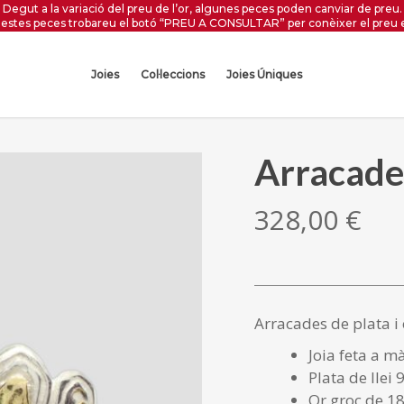
Degut a la variació del preu de l’or, algunes peces poden canviar de preu.
estes peces trobareu el botó “PREU A CONSULTAR” per conèixer el preu 
Joies
Col·leccions
Joies Úniques
Arracades
328,00
€
Arracades de plata i 
Joia feta a m
Plata de llei 
Or groc de 18