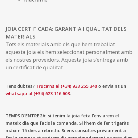
JOIA CERTIFICADA: GARANTIA I QUALITAT DELS
MATERIALS
Tots els materials amb els que hem treballat
aquesta joia els hem seleccionat personalment amb
els nostres proveïdors. Aquesta joia s’entrega amb
un certificat de qualitat.
Tens dubtes?
Truca’ns al (+34) 933 255 340
o envia’ns un
whatsapp al (+34) 623 116 603
.
TEMPS D’ENTREGA: si tenim la joia feta l’enviarem el
mateix dia que facis la comanda. Si l’hem de fer trigaràs
màxim 15 dies a rebre-la. Si ens consultes prèviament a
fer la compra et podrem dir aproximadament quants dies