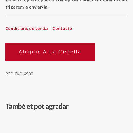
trigarem a enviar-la.
Condicions de venda
|
Contacte
Afegeix A La Cistella
REF:
O-P-4900
També et pot agradar