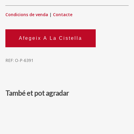
Condicions de venda
|
Contacte
Afegeix A La Cistella
REF:
O-P-6391
També et pot agradar
330,00
€
225,00
€