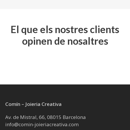
pàgina
del
producte
El que els nostres clients
opinen de nosaltres
Comín – Joieria Creativa
Av. de Mistral, 66, 08015 Barcelona
info@comin-joieriacreativa.com