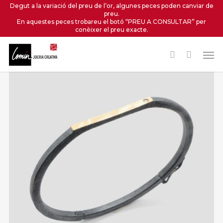
Skip
Degut a la variació del preu de l’or, algunes peces poden canviar de
preu.
to
En aquestes peces trobareu el botó “PREU A CONSULTAR” per
main
conèixer el preu exacte.
content
Men