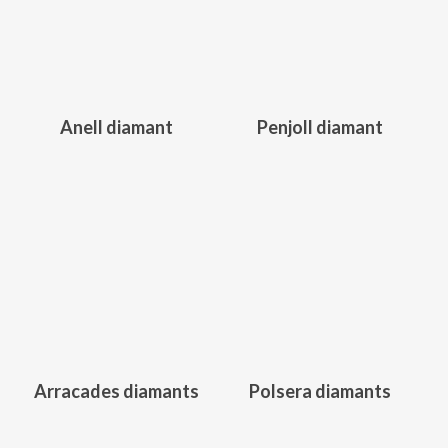
Anell diamant
Penjoll diamant
Aquest
producte
té
diverses
variants.
371,00
€
340,00
€
Les
opcions
es
poden
triar
Arracades diamants
Polsera diamants
a
la