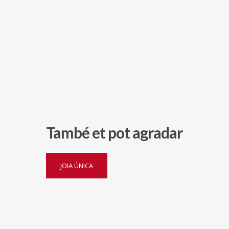
També et pot agradar
1.480,00
€