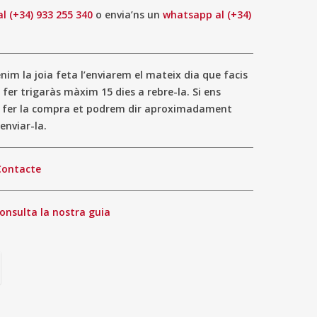
al (+34) 933 255 340
o envia’ns un
whatsapp al (+34)
im la joia feta l’enviarem el mateix dia que facis
 fer trigaràs màxim 15 dies a rebre-la. Si ens
a fer la compra et podrem dir aproximadament
enviar-la.
Contacte
onsulta la nostra guia