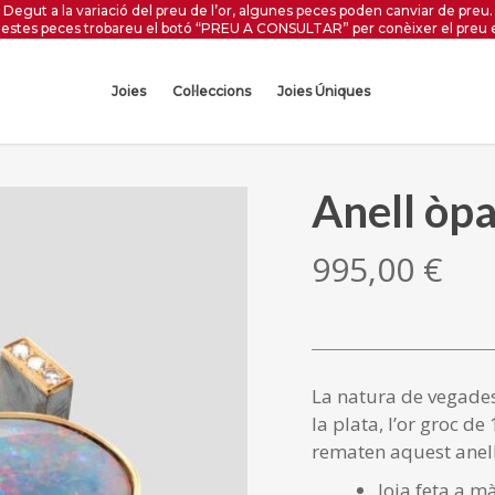
Degut a la variació del preu de l’or, algunes peces poden canviar de preu.
estes peces trobareu el botó “PREU A CONSULTAR” per conèixer el preu 
Joies
Col·leccions
Joies Úniques
Anell òpa
995,00
€
La natura de vegade
la plata, l’or groc de
rematen aquest anell
Joia feta a m