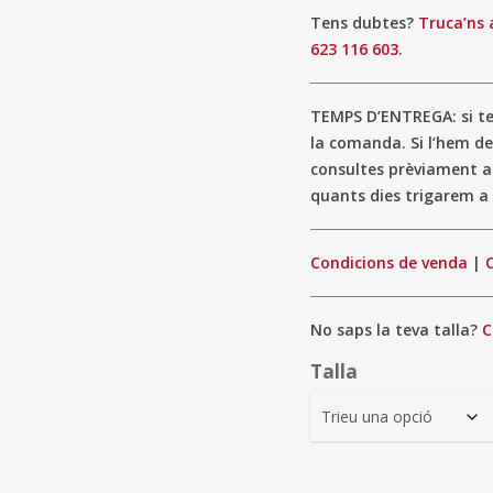
Tens dubtes?
Truca’ns 
623 116 603
.
TEMPS D’ENTREGA: si ten
la comanda. Si l’hem de
consultes prèviament 
quants dies trigarem a 
Condicions de venda
|
No saps la teva talla?
C
Talla