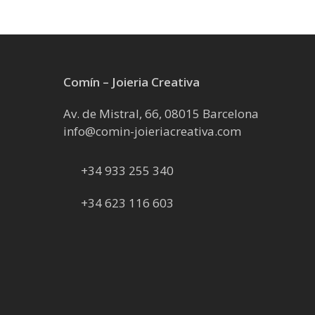
Comín – Joieria Creativa
Av. de Mistral, 66, 08015 Barcelona
info@comin-joieriacreativa.com
+34 933 255 340
+34 623 116 603