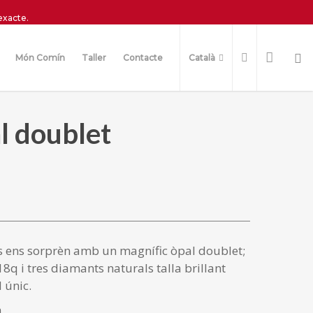
exacte.
Món Comín
Taller
Contacte
Català
l doublet
s ens sorprèn amb un magnífic òpal doublet;
 18q i tres diamants naturals talla brillant
 únic.
à