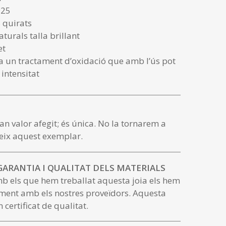
925
 quirats
turals talla brillant
et
a un tractament d’oxidació que amb l’ús pot
 intensitat
an valor afegit; és única. No la tornarem a
eix aquest exemplar.
 GARANTIA I QUALITAT DELS MATERIALS
mb els que hem treballat aquesta joia els hem
ment amb els nostres proveïdors. Aquesta
 certificat de qualitat.