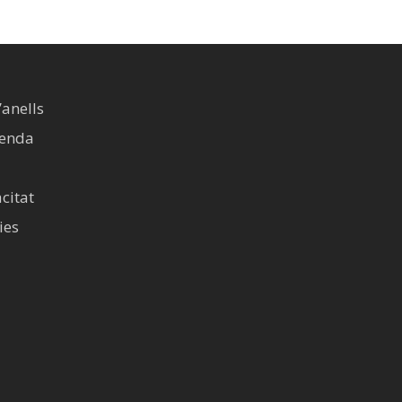
’anells
venda
acitat
ies