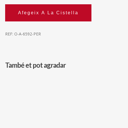
Afegeix A La Cistella
REF:
O-A-6592-PER
També et pot agradar
488,00
€
585,00
€