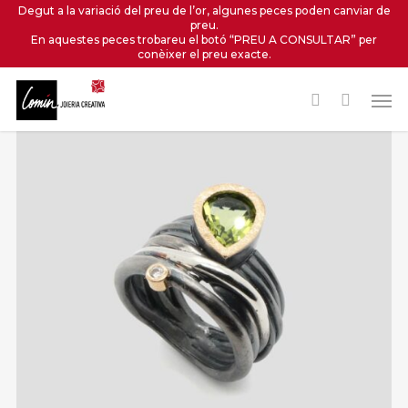
Skip
Degut a la variació del preu de l’or, algunes peces poden canviar de
preu.
to
En aquestes peces trobareu el botó “PREU A CONSULTAR” per
main
conèixer el preu exacte.
content
Men