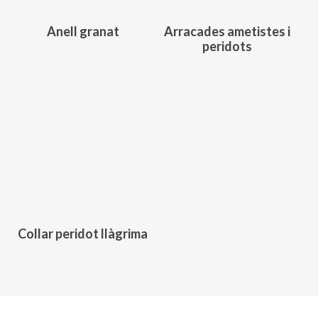
Anell granat
Arracades ametistes i
peridots
Aquest
producte
té
diverses
variants.
Les
260,00
€
opcions
es
poden
triar
a
Collar peridot llàgrima
la
pàgina
del
producte