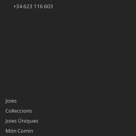
+34 623 116 603
Joies
Col·leccions
Joies Úniques
Món Comín