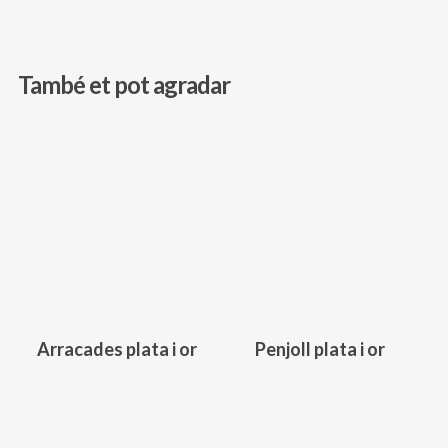
També et pot agradar
156,00
€
118,00
€
Arracades plata i or
Penjoll plata i or