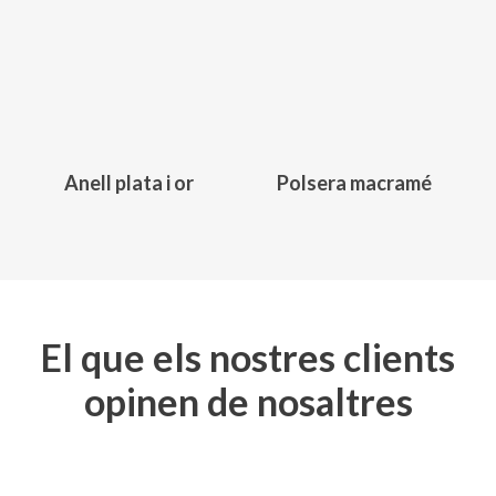
135,00
€
129,00
€
Anell plata i or
Polsera macramé
Aquest
producte
té
diverses
variants.
Les
El que els nostres clients
opcions
opinen de nosaltres
es
poden
triar
a