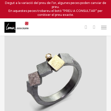
Skip
Degut a la variació del preu de l’or, algunes peces poden canviar de
preu.
to
En aquestes peces trobareu el botó “PREU A CONSULTAR” per
main
conèixer el preu exacte.
content
Men