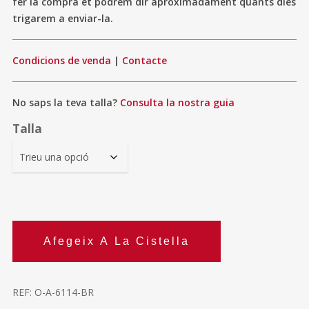
fer la compra et podrem dir aproximadament quants dies
trigarem a enviar-la.
Condicions de venda
|
Contacte
No saps la teva talla?
Consulta la nostra guia
Talla
Afegeix A La Cistella
REF:
O-A-6114-BR