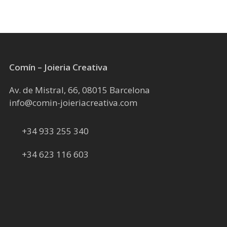
la
pàgina
del
producte
Comín – Joieria Creativa
Av. de Mistral, 66, 08015 Barcelona
info@comin-joieriacreativa.com
+34 933 255 340
+34 623 116 603