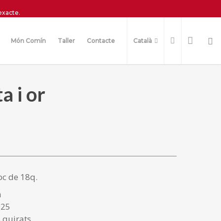
exacte.
Món Comín
Taller
Contacte
Català
a i or
roc de 18q.
à
925
 quirats