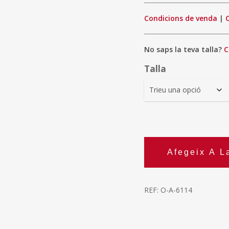
Condicions de venda
|
No saps la teva talla?
C
Talla
Afegeix A L
REF:
O-A-6114