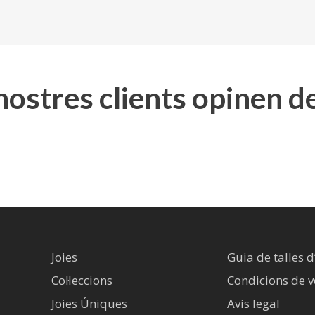
 nostres clients opinen d
Joies
Guia de talles d
Col·leccions
Condicions de 
Joies Úniques
Avís legal​