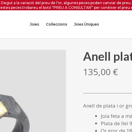
Degut a la variació del preu de l’or, algunes peces poden canviar de preu.
estes peces trobareu el botó “PREU A CONSULTAR” per conèixer el preu 
Joies
Col·leccions
Joies Úniques
Anell plat
135,00
€
Anell de plata i or g
Joia feta a m
Plata de llei 
Or groc de 18