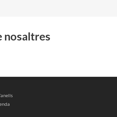
e nosaltres
’anells
venda