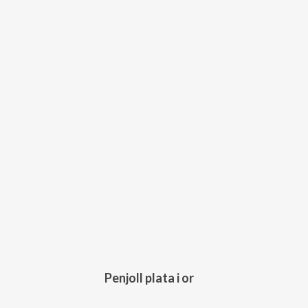
118,00
€
Penjoll plata i or