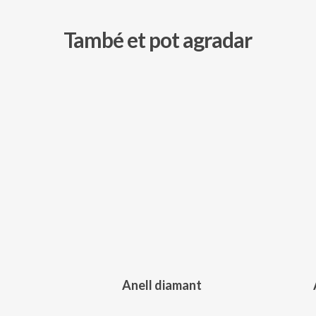
També et pot agradar
210,00
€
Anell diamant
Aquest