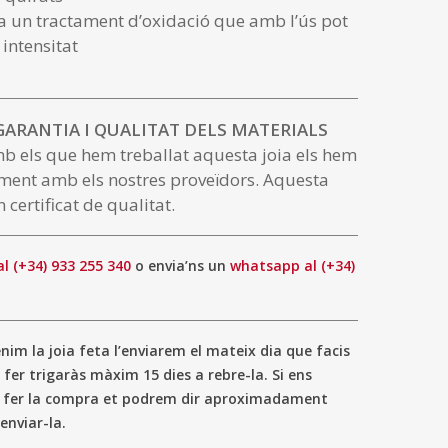
a un tractament d’oxidació que amb l’ús pot
 intensitat
 GARANTIA I QUALITAT DELS MATERIALS
mb els que hem treballat aquesta joia els hem
ment amb els nostres proveïdors. Aquesta
 certificat de qualitat.
al (+34) 933 255 340
o envia’ns un
whatsapp al (+34)
im la joia feta l’enviarem el mateix dia que facis
 fer trigaràs màxim 15 dies a rebre-la. Si ens
a fer la compra et podrem dir aproximadament
enviar-la.