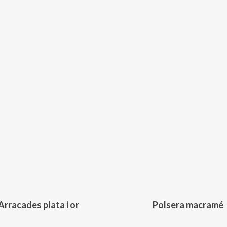
156,00
€
129,00
€
Arracades plata i or
Polsera macramé