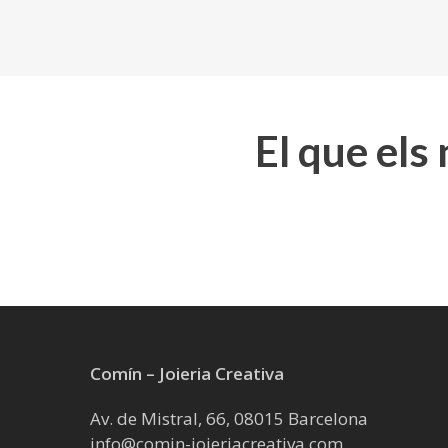
El que els
Comín – Joieria Creativa
Av. de Mistral, 66, 08015 Barcelona
info@comin-joieriacreativa.com