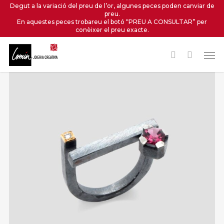
Skip
Degut a la variació del preu de l’or, algunes peces poden canviar de
preu.
to
En aquestes peces trobareu el botó “PREU A CONSULTAR” per
main
conèixer el preu exacte.
content
Men