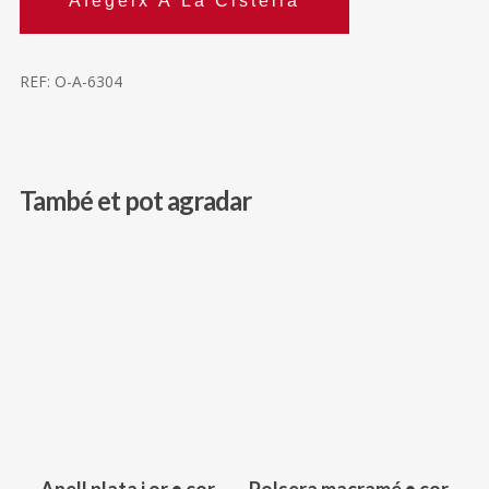
Afegeix A La Cistella
REF:
O-A-6304
També et pot agradar
69,00
€