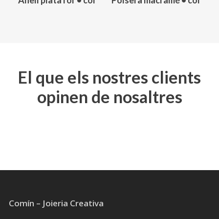
Anell plata i or • cor
Polsera macramé • cor
Aquest
producte
té
diverses
variants.
Les
El que els nostres clients
opcions
opinen de nosaltres
es
poden
triar
a
la
pàgina
del
producte
Comín – Joieria Creativa