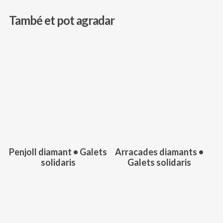
També et pot agradar
124,00
€
246,00
€
Penjoll diamant • Galets
Arracades diamants •
solidaris
Galets solidaris