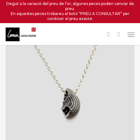
Skip
Degut a la variació del preu de l’or, algunes peces poden canviar de
preu.
to
En aquestes peces trobareu el botó “PREU A CONSULTAR” per
main
conèixer el preu exacte.
content
Men