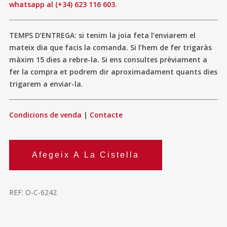
whatsapp al (+34) 623 116 603
.
TEMPS D’ENTREGA: si tenim la joia feta l’enviarem el
mateix dia que facis la comanda. Si l’hem de fer trigaràs
màxim 15 dies a rebre-la. Si ens consultes prèviament a
fer la compra et podrem dir aproximadament quants dies
trigarem a enviar-la.
Condicions de venda
|
Contacte
Afegeix A La Cistella
REF:
O-C-6242