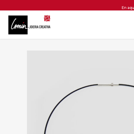
Skip
En aqu
to
main
content