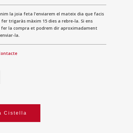
im la joia feta l’enviarem el mateix dia que facis
 fer trigaràs màxim 15 dies a rebre-la. Si ens
a fer la compra et podrem dir aproximadament
enviar-la.
Contacte
a Cistella