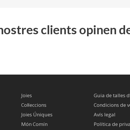
 nostres clients opinen d
Joies
Guia de talles d
Col·leccions
Condicions de 
Joies Úniques
Avís legal​
Món Comín
Política de priv