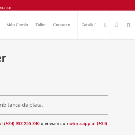
exacte.
Món Comín
Taller
Contacte
Català
er
mb tanca de plata.
al (+34) 933 255 340
o envia’ns un
whatsapp al (+34)