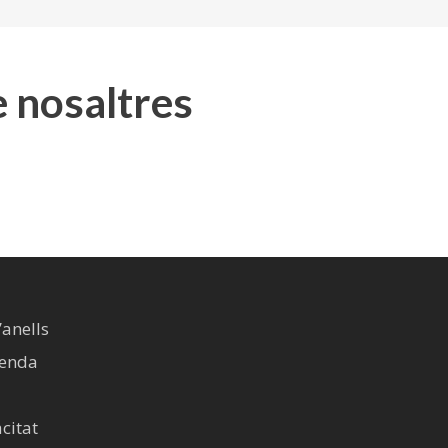
e nosaltres
’anells
venda
acitat