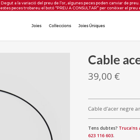
Degut a la variació del preu de l’or, algunes peces poden canviar de preu.
estes peces trobareu el botó “PREU A CONSULTAR” per conèixer el preu 
Joies
Col·leccions
Joies Úniques
Cable ac
39,00
€
Cable d’acer negre a
Tens dubtes?
Truca’ns 
623 116 603
.