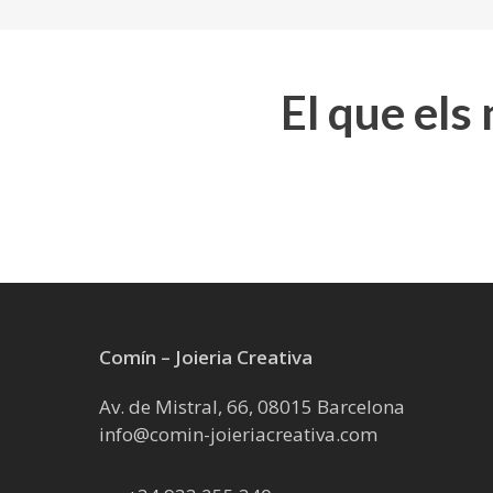
El que els
Comín – Joieria Creativa
Av. de Mistral, 66, 08015 Barcelona
info@comin-joieriacreativa.com