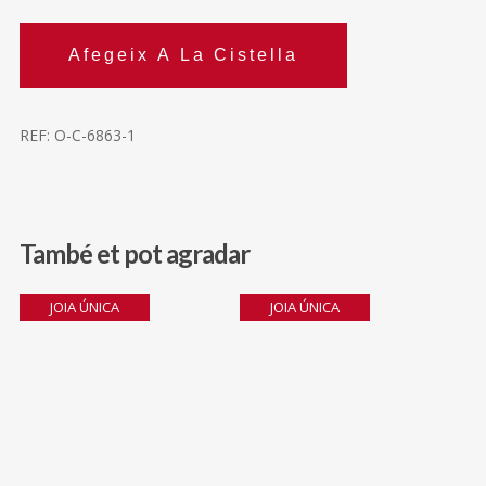
Afegeix A La Cistella
REF:
O-C-6863-1
També et pot agradar
1.069,00
€
1.050,00
€