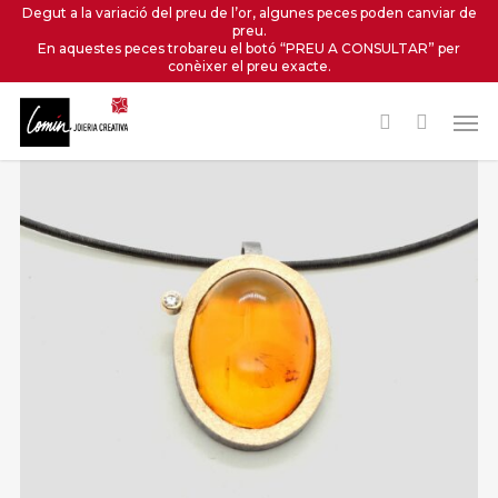
Skip
Degut a la variació del preu de l’or, algunes peces poden canviar de
preu.
to
En aquestes peces trobareu el botó “PREU A CONSULTAR” per
main
conèixer el preu exacte.
content
Men