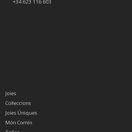
+34 623 116 603
Joies
Col·leccions
Joies Úniques
Món Comín