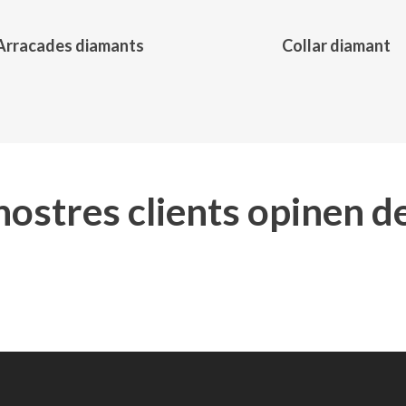
Arracades diamants
Collar diamant
 nostres clients opinen d