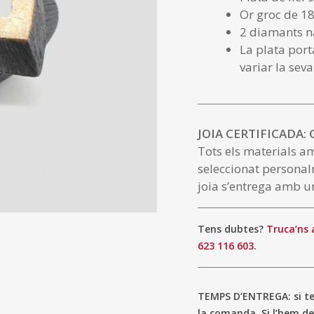
Or groc de 18
2 diamants na
La plata port
variar la seva
JOIA CERTIFICADA:
Tots els materials a
seleccionat personal
joia s’entrega amb un
Tens dubtes?
Truca’ns 
623 116 603
.
TEMPS D’ENTREGA: si ten
la comanda. Si l’hem de