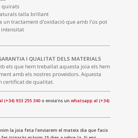
 quirats
turals talla brillant
a un tractament d’oxidació que amb l’ús pot
 intensitat
 GARANTIA I QUALITAT DELS MATERIALS
mb els que hem treballat aquesta joia els hem
ment amb els nostres proveïdors. Aquesta
 certificat de qualitat.
al (+34) 933 255 340
o envia’ns un
whatsapp al (+34)
im la joia feta l’enviarem el mateix dia que facis
 fer trigaràs màxim 15 dies a rebre-la. Si ens