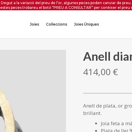
Degut a la variació del preu de l’or, algunes peces poden canviar de preu.
estes peces trobareu el botó “PREU A CONSULTAR” per conèixer el preu 
Joies
Col·leccions
Joies Úniques
Anell di
414,00
€
Anell de plata, or gr
brillant.
Joia feta a m
Plata de llei 