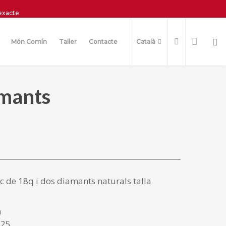
exacte.
Món Comín
Taller
Contacte
Català
amants
oc de 18q i dos diamants naturals talla
à
925