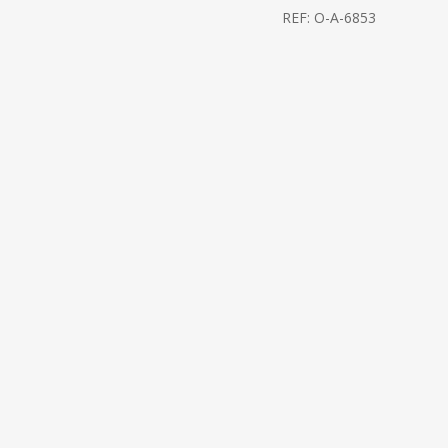
REF:
O-A-6853
410,00
€
230,00
€