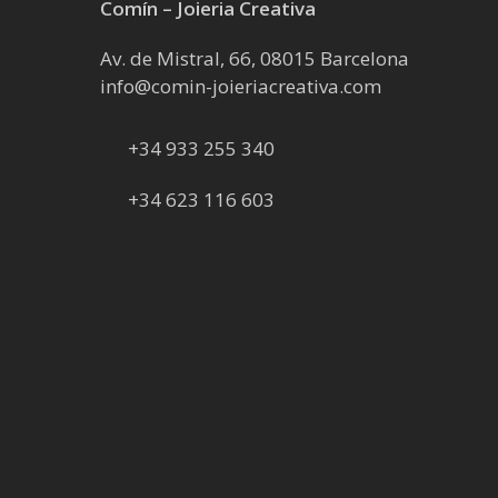
Comín – Joieria Creativa
Av. de Mistral, 66, 08015 Barcelona
info@comin-joieriacreativa.com
+34 933 255 340
+34 623 116 603