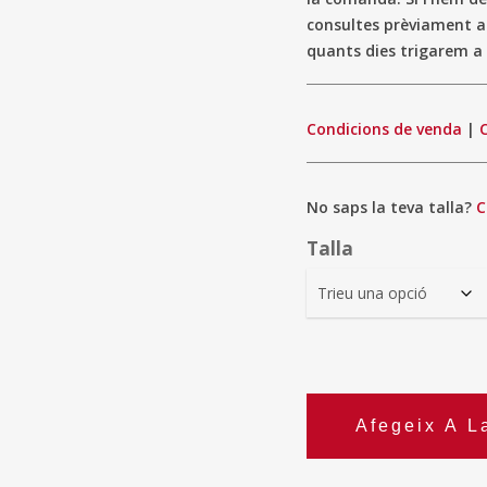
consultes prèviament 
quants dies trigarem a 
Condicions de venda
|
No saps la teva talla?
C
Talla
Afegeix A L