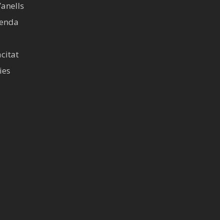
’anells
venda
acitat
ies